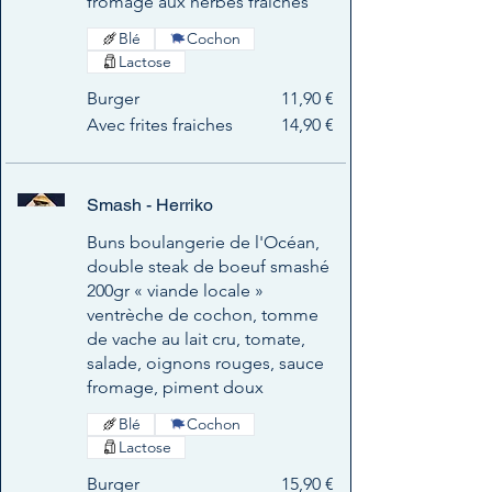
fromage aux herbes fraiches
Blé
Cochon
Lactose
Burger
11,90 €
Avec frites fraiches
14,90 €
Smash - Herriko
Buns boulangerie de l'Océan,
double steak de boeuf smashé
200gr « viande locale »
ventrèche de cochon, tomme
de vache au lait cru, tomate,
salade, oignons rouges, sauce
fromage, piment doux
Blé
Cochon
Lactose
Burger
15,90 €