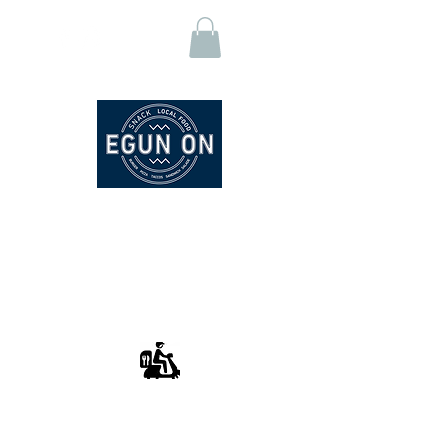
EGUN ON - SNACK
Click & Collect
Livraison Uber -Eats