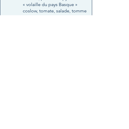
« volaille du pays Basque »
coslow, tomate, salade, tomme
de vache au lait cru,
mayonnaise aux herbes
fraiches
Blé
Oeufs
Lactose
Moutarde
Burger
14,90 €
Avec frites fraiches
17,90 €
Veggie
Buns de la boulangerie de
l’Océan, galette de lentilles au
fromage, coslow de crudités,
tomme de vache au lait cru,
tomates, salade, sauce
fromage