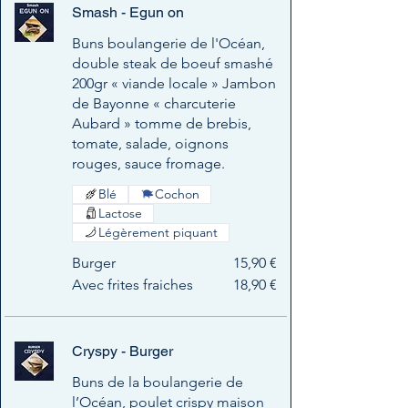
Smash - Egun on
Buns boulangerie de l'Océan,
double steak de boeuf smashé
200gr « viande locale » Jambon
de Bayonne « charcuterie
Aubard » tomme de brebis,
tomate, salade, oignons
rouges, sauce fromage.
Blé
Cochon
Lactose
Légèrement piquant
Burger
15,90 €
Avec frites fraiches
18,90 €
Cryspy - Burger
Buns de la boulangerie de
l’Océan, poulet crispy maison